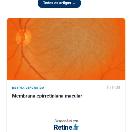
Todos os artigos →
RETINA CIRÚRGICA
11/11/25
Membrana epirretiniana macular
Disponível em
Retine
.fr