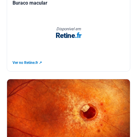
Buraco macular
Disponível em
Retine
.fr
Ver no Retine.fr ↗