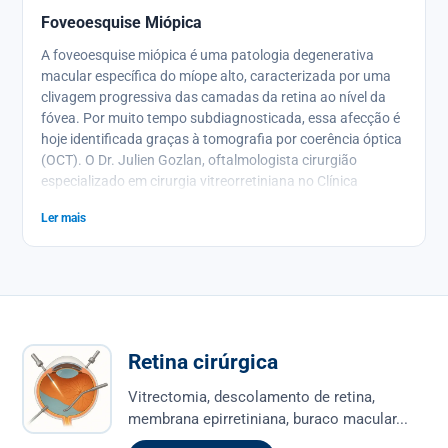
Foveoesquise Miópica
A foveoesquise miópica é uma patologia degenerativa
macular específica do míope alto, caracterizada por uma
clivagem progressiva das camadas da retina ao nível da
fóvea. Por muito tempo subdiagnosticada, essa afecção é
hoje identificada graças à tomografia por coerência óptica
(OCT). O Dr. Julien Gozlan, oftalmologista cirurgião
especializado em cirurgia vitreorretiniana no Clínica
Oftalmológica Paris – Auteuil, oferece uma visão completa
Ler mais
sobre essa doença: definição, mecanismos
fisiopatológicos, sintomas, diagnóstico por imagem,
indicações cirúrgicas, técnicas operatórias e prognóstico
visual.
Retina cirúrgica
Vitrectomia, descolamento de retina,
membrana epirretiniana, buraco macular...