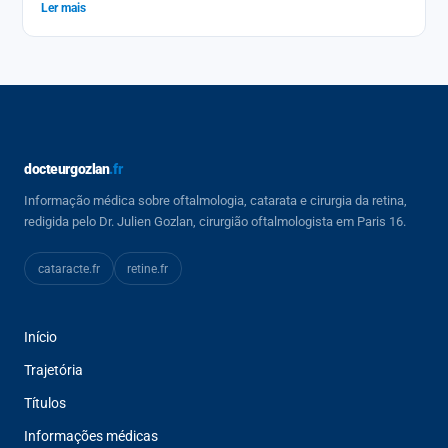
Ler mais
docteurgozlan
.fr
Informação médica sobre oftalmologia, catarata e cirurgia da retina,
redigida pelo Dr. Julien Gozlan, cirurgião oftalmologista em Paris 16.
cataracte
.fr
retine
.fr
Início
Trajetória
Títulos
Informações médicas