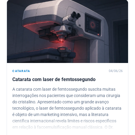
serenidade adicional, desde a gestão das complicações até
ao acompanhamento das patologias retinianas
associadas.
CATARATA
04/06/26
Catarata com laser de femtossegundo
A catarata com laser de femtossegundo suscita muitas
interrogações nos pacientes que consideram uma cirurgia
do cristalino. Apresentado como um grande avanço
tecnológico, o laser de femtossegundo aplicado à catarata
é objeto de um marketing intensivo, mas a literatura
científica internacional revela limites e riscos específicos
em relação à facoemulsificação manual clássica. O Dr.
Julien Gozlan, oftalmologista em Paris 16, explica por que