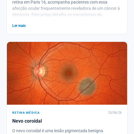
retina em Paris 16, acompanha pacientes com essa
afecção ocular frequentemente reveladora de um câncer à
distância. Este artigo detalha os mecanismos da
metástase coroidal, os sintomas que devem alertar, os
Ler mais
exames diagnósticos indispensáveis e as opções
terapêuticas atuais, numa abordagem tranquilizadora e
pedagógica.
RETINA MÉDICA
25/06/26
Nevo coroidal
O nevo coroidal é uma lesão pigmentada benigna