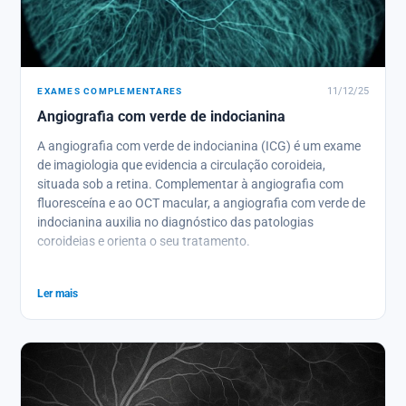
EXAMES COMPLEMENTARES
11/12/25
Angiografia com verde de indocianina
A angiografia com verde de indocianina (ICG) é um exame
de imagiologia que evidencia a circulação coroideia,
situada sob a retina. Complementar à angiografia com
fluoresceína e ao OCT macular, a angiografia com verde de
indocianina auxilia no diagnóstico das patologias
coroideias e orienta o seu tratamento.
Ler mais