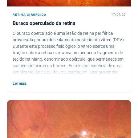
RETINA CIRÚRGICA
17/04/26
Buraco operculado da retina
O buraco operculado é uma lesão da retina periférica
provocada por um descolamento posterior do vítreo (DPV).
Durante este processo fisiológico, o vítreo exerce uma
tração sobre a retina e arranca um pequeno fragmento de
tecido retiniano, denominado opérculo, que permanece em
suspensão acima do buraco. Esta lesão beneficia de uma
simples vigilância ou de uma cerclagem laser preventiva
realizada em consulta; a cirurgia só está indicada em caso
Ler mais
de descolamento de retina associado.