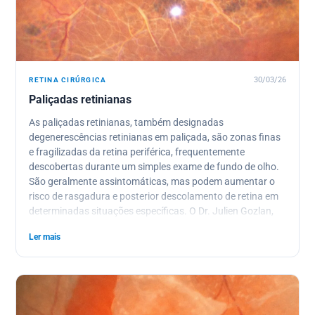
RETINA CIRÚRGICA
30/03/26
Paliçadas retinianas
As paliçadas retinianas, também designadas
degenerescências retinianas em paliçada, são zonas finas
e fragilizadas da retina periférica, frequentemente
descobertas durante um simples exame de fundo de olho.
São geralmente assintomáticas, mas podem aumentar o
risco de rasgadura e posterior descolamento de retina em
determinadas situações específicas. O Dr. Julien Gozlan,
oftalmologista em Paris 16, explica o que são estas
Ler mais
paliçadas, quando devem ser simplesmente vigiadas e em
que casos uma barreira laser profilática está realmente
indicada.