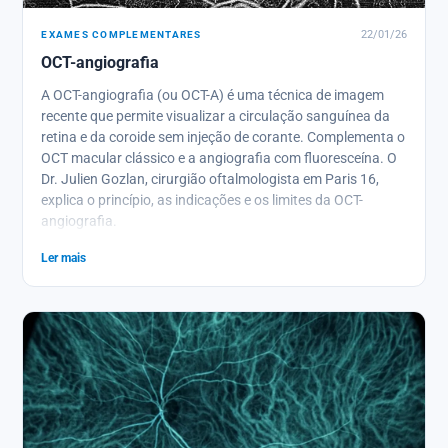
EXAMES COMPLEMENTARES
22/01/26
OCT-angiografia
A OCT-angiografia (ou OCT-A) é uma técnica de imagem
recente que permite visualizar a circulação sanguínea da
retina e da coroide sem injeção de corante. Complementa o
OCT macular clássico e a angiografia com fluoresceína. O
Dr. Julien Gozlan, cirurgião oftalmologista em Paris 16,
explica o princípio, as indicações e os limites da OCT-
angiografia.
Ler mais