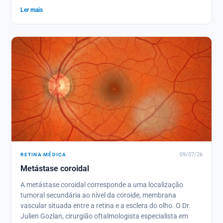
Julien Gozlan, cirurgião oftalmologista especialista em
Ler mais
retina em Paris 16, explica-lhe como reconhecer um
melanoma coroidal, como é diagnosticado e quais são as
opções terapêuticas atuais.
RETINA MÉDICA
09/07/26
Metástase coroidal
A metástase coroidal corresponde a uma localização
tumoral secundária ao nível da coroide, membrana
vascular situada entre a retina e a esclera do olho. O Dr.
Julien Gozlan, cirurgião oftalmologista especialista em