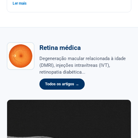
Ler mais
a técnica manual continua sendo a referência mais segura
e mais reprodutível para operar a catarata.
Retina médica
Degeneração macular relacionada à idade
(DMRI), injeções intravítreas (IVT),
retinopatia diabética...
Todos os artigos →