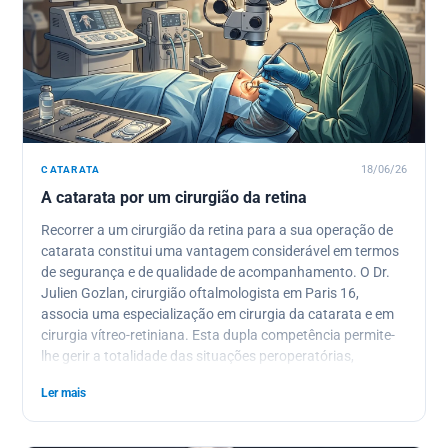
CATARATA
18/06/26
A catarata por um cirurgião da retina
Recorrer a um cirurgião da retina para a sua operação de
catarata constitui uma vantagem considerável em termos
de segurança e de qualidade de acompanhamento. O Dr.
Julien Gozlan, cirurgião oftalmologista em Paris 16,
associa uma especialização em cirurgia da catarata e em
cirurgia vítreo-retiniana. Esta dupla competência permite-
lhe gerir a totalidade das situações peroperatórias,
incluindo as mais complexas, e propor intervenções
Ler mais
combinadas quando a retina necessita de um tratamento
simultâneo. Este artigo explica por que motivo confiar a
sua catarata a um cirurgião da retina oferece uma