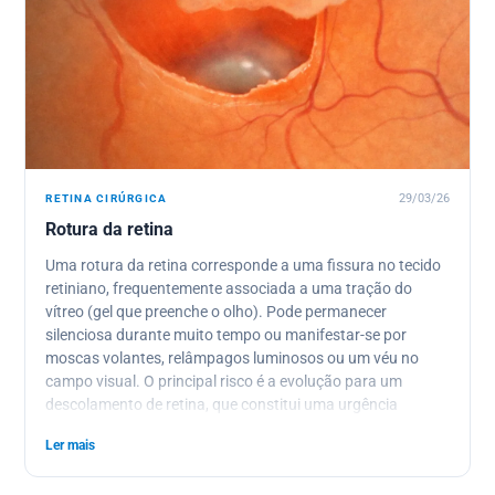
RETINA CIRÚRGICA
29/03/26
Rotura da retina
Uma rotura da retina corresponde a uma fissura no tecido
retiniano, frequentemente associada a uma tração do
vítreo (gel que preenche o olho). Pode permanecer
silenciosa durante muito tempo ou manifestar-se por
moscas volantes, relâmpagos luminosos ou um véu no
campo visual. O principal risco é a evolução para um
descolamento de retina, que constitui uma urgência
cirúrgica. O Dr. Julien Gozlan, oftalmologista em Paris 16,
Ler mais
explica os sintomas de alerta, o diagnóstico, os
tratamentos a laser e a vigilância a implementar.