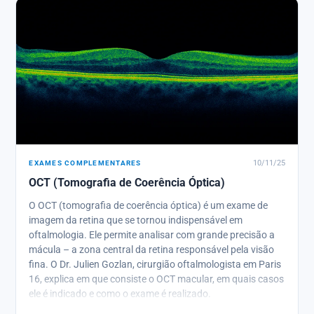
EXAMES COMPLEMENTARES
10/11/25
OCT (Tomografia de Coerência Óptica)
O OCT (tomografia de coerência óptica) é um exame de
imagem da retina que se tornou indispensável em
oftalmologia. Ele permite analisar com grande precisão a
mácula – a zona central da retina responsável pela visão
fina. O Dr. Julien Gozlan, cirurgião oftalmologista em Paris
16, explica em que consiste o OCT macular, em quais casos
ele é indicado e como o exame é realizado.