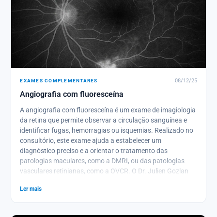
EXAMES COMPLEMENTARES
08/12/25
Angiografia com fluoresceína
A angiografia com fluoresceína é um exame de imagiologia
da retina que permite observar a circulação sanguínea e
identificar fugas, hemorragias ou isquemias. Realizado no
consultório, este exame ajuda a estabelecer um
diagnóstico preciso e a orientar o tratamento das
patologias maculares, como a DMRI, ou das patologias
vasculares retinianas, como a OVCR. O Dr. Julien Gozlan
explica-lhe o seu princípio, as suas indicações, o seu
Ler mais
procedimento e os seus riscos.