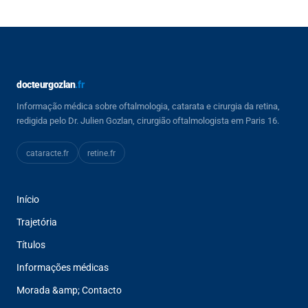
docteurgozlan
.fr
Informação médica sobre oftalmologia, catarata e cirurgia da retina,
redigida pelo Dr. Julien Gozlan, cirurgião oftalmologista em Paris 16.
cataracte
.fr
retine
.fr
Início
Trajetória
Títulos
Informações médicas
Morada &amp; Contacto