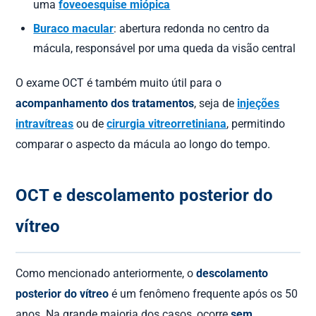
uma
foveoesquise miópica
Buraco macular
: abertura redonda no centro da
mácula, responsável por uma queda da visão central
O exame OCT é também muito útil para o
acompanhamento dos tratamentos
, seja de
injeções
intravítreas
ou de
cirurgia vitreorretiniana
, permitindo
comparar o aspecto da mácula ao longo do tempo.
OCT e descolamento posterior do
vítreo
Como mencionado anteriormente, o
descolamento
posterior do vítreo
é um fenômeno frequente após os 50
anos. Na grande maioria dos casos, ocorre
sem