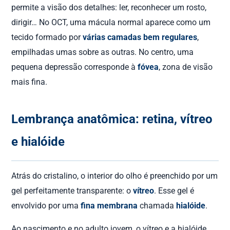
permite a visão dos detalhes: ler, reconhecer um rosto,
dirigir… No OCT, uma mácula normal aparece como um
tecido formado por
várias camadas bem regulares
,
empilhadas umas sobre as outras. No centro, uma
pequena depressão corresponde à
fóvea
, zona de visão
mais fina.
Lembrança anatômica: retina, vítreo
e hialóide
Atrás do cristalino, o interior do olho é preenchido por um
gel perfeitamente transparente: o
vítreo
. Esse gel é
envolvido por uma
fina membrana
chamada
hialóide
.
Ao nascimento e no adulto jovem, o vítreo e a hialóide