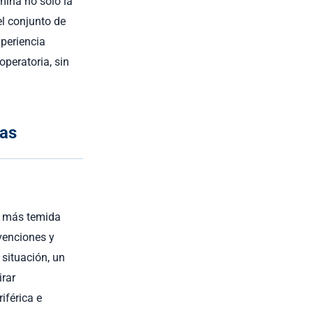
mina no solo la
el conjunto de
xperiencia
peratoria, sin
ias
ia más temida
rvenciones y
situación, un
irar
iférica e