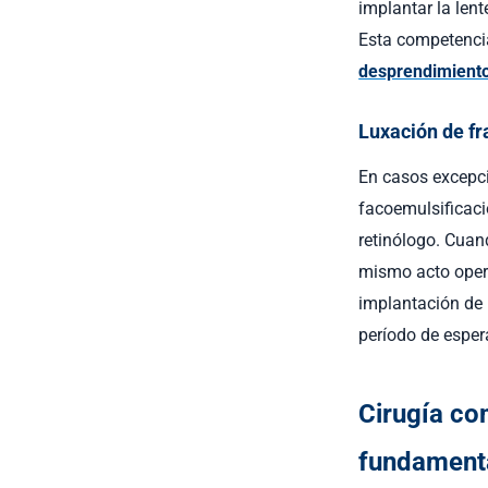
implantar la lent
Esta competenci
desprendimiento
Luxación de fr
En casos excepci
facoemulsificaci
retinólogo. Cuand
mismo acto opera
implantación de l
período de esper
Cirugía co
fundament