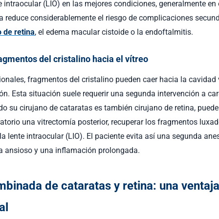
e intraocular (LIO) en las mejores condiciones, generalmente en el
a reduce considerablemente el riesgo de complicaciones secun
 de retina
, el edema macular cistoide o la endoftalmitis.
agmentos del cristalino hacia el vítreo
onales, fragmentos del cristalino pueden caer hacia la cavidad v
ón. Esta situación suele requerir una segunda intervención a ca
o su cirujano de cataratas es también cirujano de retina, puede 
torio una vitrectomía posterior, recuperar los fragmentos luxado
a lente intraocular (LIO). El paciente evita así una segunda anes
a ansioso y una inflamación prolongada.
mbinada de cataratas y retina: una ventaj
al