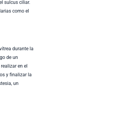
 sulcus ciliar.
darias como el
ítrea durante la
rgo de un
realizar en el
s y finalizar la
tesia, un
a