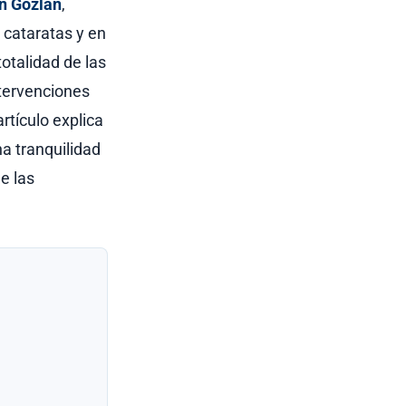
en Gozlan
,
 cataratas y en
totalidad de las
ntervenciones
rtículo explica
na tranquilidad
e las