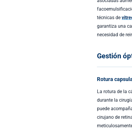
asociadas aument
facoemulsificació
técnicas de
vitr
garantiza una ca
necesidad de rein
Gestión óp
Rotura capsula
La rotura de la c
durante la cirug
puede acompañars
cirujano de retin
meticulosamente e