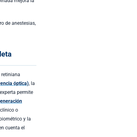
mbinada mejora la
ro de anestesias,
leta
 retiniana
encia óptica)
, la
 experta permite
eneración
clínico o
 biométrico y la
en cuenta el