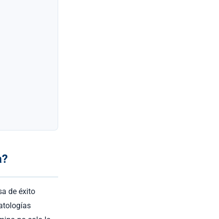
a?
sa de éxito
atologías