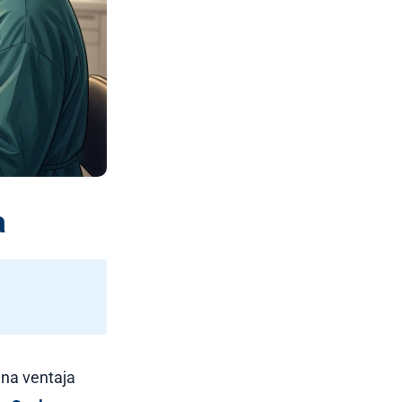
a
una ventaja