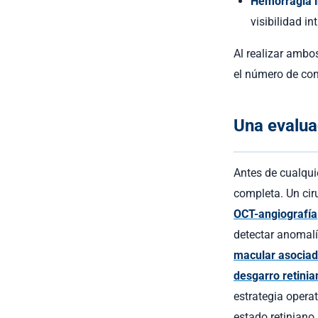
Hemorragia i
visibilidad in
Al realizar ambos
el número de con
Una evalua
Antes de cualquie
completa. Un cir
OCT-angiografía
detectar anomalí
macular asociad
desgarro retinia
estrategia opera
estado retiniano 