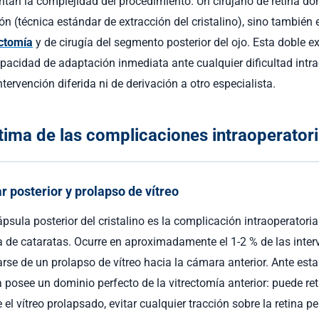
an la complejidad del procedimiento. Un cirujano de retina do
n (técnica estándar de extracción del cristalino), sino también 
ectomía
y de cirugía del segmento posterior del ojo. Esta doble e
pacidad de adaptación inmediata ante cualquier dificultad intrao
tervención diferida ni de derivación a otro especialista.
tima de las complicaciones intraoperator
r posterior y prolapso de vítreo
ápsula posterior del cristalino es la complicación intraoperator
ía de cataratas. Ocurre en aproximadamente el 1-2 % de las inte
e de un prolapso de vítreo hacia la cámara anterior. Ante esta 
a posee un dominio perfecto de la vitrectomía anterior: puede ret
l vítreo prolapsado, evitar cualquier tracción sobre la retina per