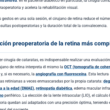
ntravítrea
: en el paciente diabético en particular, la cirugía co
traoperatoria y acelera la rehabilitación visual.
 gestos en una sola sesión, el cirujano de retina reduce el núme
sultas postoperatorias y la duración total de la convalecencia.
ción preoperatoria de la retina más comp
r cirugía de cataratas, es indispensable realizar una evaluación
ujano de retina interpreta él mismo la
OCT (tomografía de coher
y, si es necesario, la
angiografía con fluoresceína
. Esta lectura
as retinianas a veces enmascaradas por la propia catarata:
deg
a a la edad (DMAE)
,
retinopatía diabética
, edema macular infra
no
periférico. La elección de la lente intraocular (LIO), el cálculo
toria quedan así adaptados con una precisión óptima, teniendo 
real del paciente.