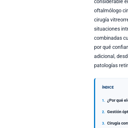
considerable en
oftalmólogo ci
cirugía vitreor
situaciones in
combinadas cua
por qué confiar
adicional, des
patologías ret
ÍNDICE
¿Por qué el
Gestión ópt
Cirugía com