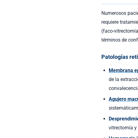
Numerosos pacie
requiere tratami
(faco-vitrectomía
términos de conf
Patologías ret
Membrana ep
de la extracc
convalecenci
Agujero mac
sistemáticame
Desprendimie
vitrectomía y