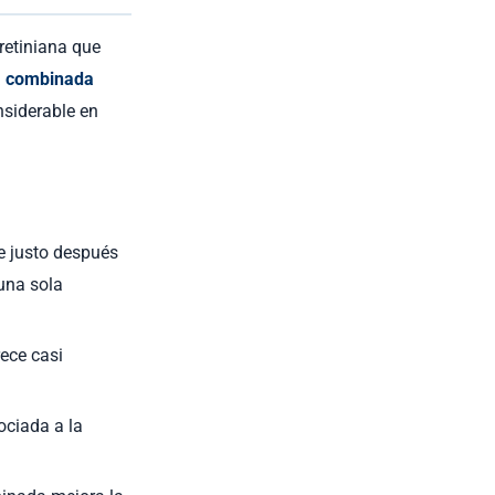
retiniana que
a combinada
nsiderable en
e justo después
 una sola
rece casi
ociada a la