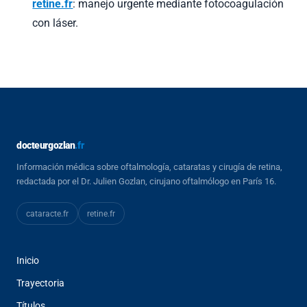
retine.fr
: manejo urgente mediante fotocoagulación
con láser.
docteurgozlan
.fr
Información médica sobre oftalmología, cataratas y cirugía de retina,
redactada por el Dr. Julien Gozlan, cirujano oftalmólogo en París 16.
cataracte
.fr
retine
.fr
Inicio
Trayectoria
Títulos