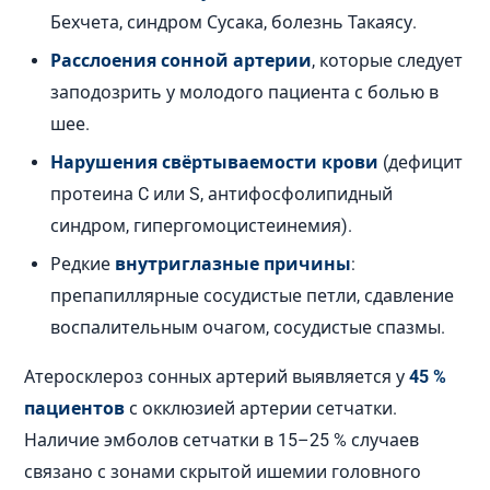
Бехчета, синдром Сусака, болезнь Такаясу.
Расслоения сонной артерии
, которые следует
заподозрить у молодого пациента с болью в
шее.
Нарушения свёртываемости крови
(дефицит
протеина C или S, антифосфолипидный
синдром, гипергомоцистеинемия).
Редкие
внутриглазные причины
:
препапиллярные сосудистые петли, сдавление
воспалительным очагом, сосудистые спазмы.
Атеросклероз сонных артерий выявляется у
45 %
пациентов
с окклюзией артерии сетчатки.
Наличие эмболов сетчатки в 15–25 % случаев
связано с зонами скрытой ишемии головного