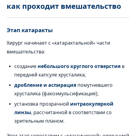
как проходит вмешательство
Этап катаракты
Хирург начинает с «катарактальной» части
вмешательства:
создание
небольшого круглого отверстия
в
передней капсуле хрусталика;
дробление и аспирация
помутневшего
хрусталика (факоэмульсификация);
установка прозрачной
интраокулярной
линзы
, рассчитанной в соответствии со
зрительным планом.
Этот этап сопоставим с «классической» операцией