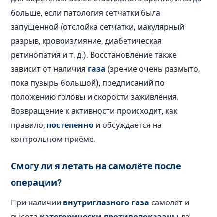
больше, если патология сетчатки была
запущенной (отслойка сетчатки, макулярный
разрыв, кровоизлияние, диабетическая
ретинопатия и т. д.). Восстановление также
зависит от наличия
газа
(зрение очень размыто,
пока пузырь большой), предписаний по
положению головы и скорости заживления.
Возвращение к активности происходит, как
правило,
постепенно
и обсуждается на
контрольном приёме.
Смогу ли я летать на самолёте после
операции?
При наличии
внутриглазного газа
самолёт и
высота
категорически противопоказаны
до