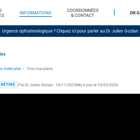
S
COORDONNÉES
INFORMATIONS
DR 
ES
& CONTACT
Urgence ophtalmologique ?
Cliquez ici pour parler au Dr Julien Gozlan
les
ns médicales
›
Trou maculaire
Par Dr Julien Gozlan · 16/11/2025
Mis à jour le 10/05/2026
 RÉTINE