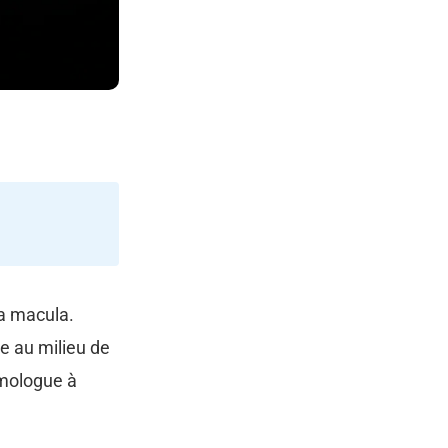
la macula.
e au milieu de
lmologue à