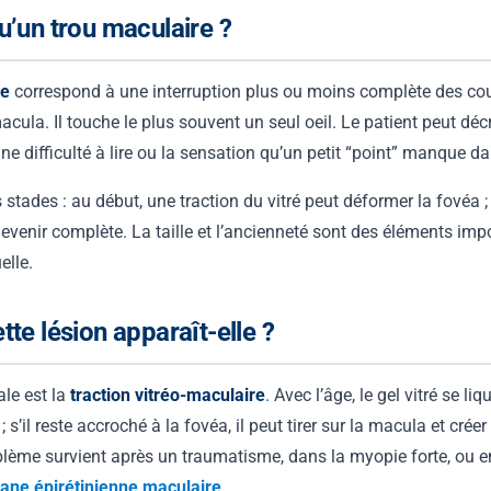
u’un trou maculaire ?
re
correspond à une interruption plus ou moins complète des cou
acula. Il touche le plus souvent un seul oeil. Le patient peut déc
une difficulté à lire ou la sensation qu’un petit “point” manque d
rs stades : au début, une traction du vitré peut déformer la fovéa ;
 devenir complète. La taille et l’ancienneté sont des éléments imp
elle.
tte lésion apparaît-elle ?
ale est la
traction vitréo-maculaire
. Avec l’âge, le gel vitré se liq
s’il reste accroché à la fovéa, il peut tirer sur la macula et créer
blème survient après un traumatisme, dans la myopie forte, ou e
ne épirétinienne maculaire
.