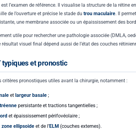
e
est l’examen de référence. Il visualise la structure de la rétine 
ille de l’ouverture et précise le stade du
trou maculaire
. Il perme
sistante, une membrane associée ou un épaississement des bord
ment utile pour rechercher une pathologie associée (DMLA, oed
 résultat visuel final dépend aussi de l’état des couches rétinien
typiques et pronostic
 critères pronostiques utiles avant la chirurgie, notamment :
male
et
largeur basale
;
itréenne
persistante et tractions tangentielles ;
ord
et épaississement périfovéolaire ;
a
zone ellipsoide
et de l’
ELM
(couches externes).