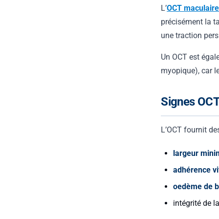
L’
OCT maculair
précisément la ta
une traction per
Un OCT est égale
myopique), car le
Signes OCT 
L’OCT fournit des
largeur mini
adhérence v
oedème de b
intégrité de l