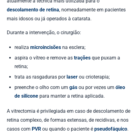
atualmente a técnica mais utilizada para o
descolamento de retina
, nomeadamente em pacientes
mais idosos ou já operados à catarata.
Durante a intervenção, o cirurgião:
realiza
microincisões
na esclera;
aspira o vítreo e remove as
trações
que puxam a
retina;
trata as rasgaduras por
laser
ou crioterapia;
preenche o olho com um
gás
ou por vezes um
óleo
de silicone
para manter a retina aplicada.
A vitrectomia é privilegiada em caso de descolamento de
retina complexo, de formas extensas, de recidivas, e nos
casos com
PVR
ou quando o paciente é
pseudofáquico
.