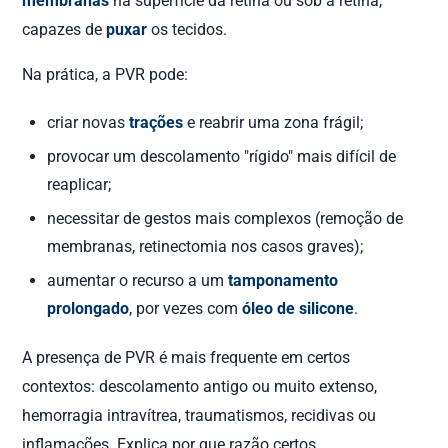
membranas
na superfície da retina ou sob a retina,
capazes de
puxar
os tecidos.
Na prática, a PVR pode:
criar novas
trações
e reabrir uma zona frágil;
provocar um descolamento "rígido" mais difícil de
reaplicar;
necessitar de gestos mais complexos (remoção de
membranas, retinectomia nos casos graves);
aumentar o recurso a um
tamponamento
prolongado
, por vezes com
óleo de silicone
.
A presença de PVR é mais frequente em certos
contextos: descolamento antigo ou muito extenso,
hemorragia intravítrea, traumatismos, recidivas ou
inflamações. Explica por que razão certos